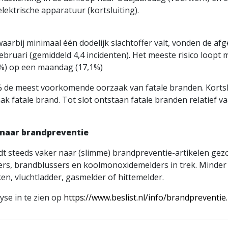
lektrische apparatuur (kortsluiting).
aarbij minimaal één dodelijk slachtoffer valt, vonden de afge
februari (gemiddeld 4,4 incidenten). Het meeste risico loopt
9%) op een maandag (17,1%)
 de meest voorkomende oorzaak van fatale branden. Kortsl
k fatale brand. Tot slot ontstaan fatale branden relatief v
naar brandpreventie
t steeds vaker naar (slimme) brandpreventie-artikelen gezoc
rs, brandblussers en koolmonoxidemelders in trek. Minder
en, vluchtladder, gasmelder of hittemelder.
yse in te zien op
https://www.beslist.nl/info/brandpreventie