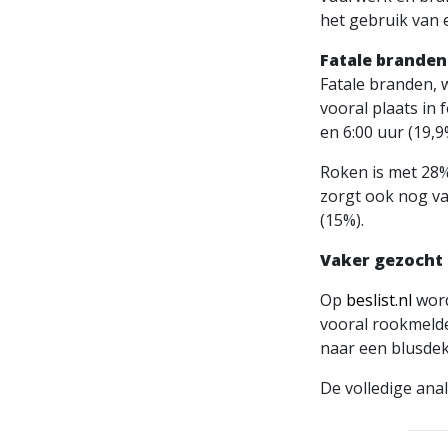
het gebruik van e
Fatale branden
Fatale branden, w
vooral plaats in 
en 6:00 uur (19,
Roken is met 28%
zorgt ook nog vaa
(15%).
Vaker gezocht 
Op
beslist.nl
word
vooral rookmelde
naar een blusdek
De volledige anal