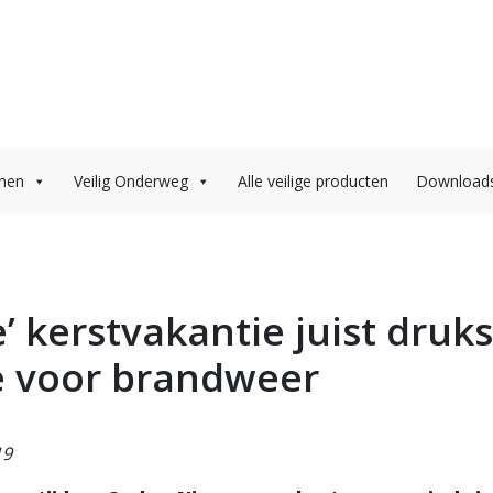
onen
Veilig Onderweg
Alle veilige producten
Download
e’ kerstvakantie juist druk
e voor brandweer
19