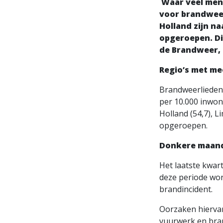
Waar veel mens
voor brandweer
Holland zijn n
opgeroepen. Di
de Brandweer, I
Regio’s met me
Brandweerlieden
per 10.000 inwone
Holland (54,7), 
opgeroepen.
Donkere maand
Het laatste kwar
deze periode wor
brandincident.
Oorzaken hiervan
vuurwerk en bran