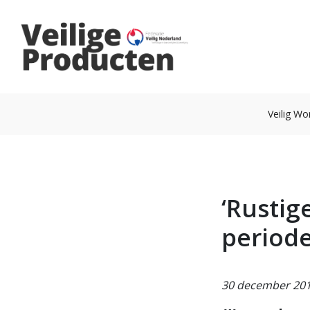
Veilig W
‘Rustig
period
30 december 20