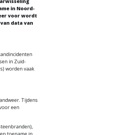
arwisseling
ame in Noord-
eer voor wordt
s van data van
randincidenten
sen in Zuid-
rs) worden vaak
randweer. Tijdens
voor een
steenbranden),
een toename in