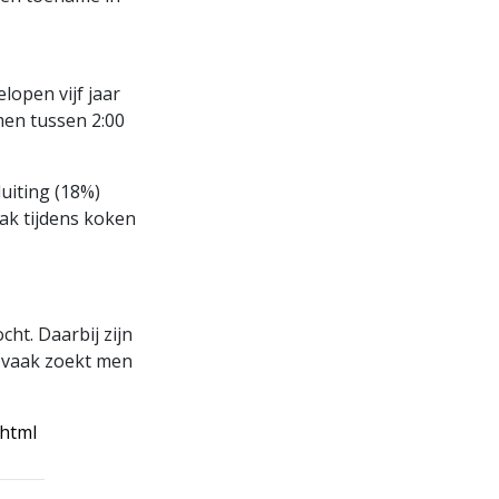
lopen vijf jaar
 men tussen 2:00
uiting (18%)
aak tijdens koken
ht. Daarbij zijn
 vaak zoekt men
.html