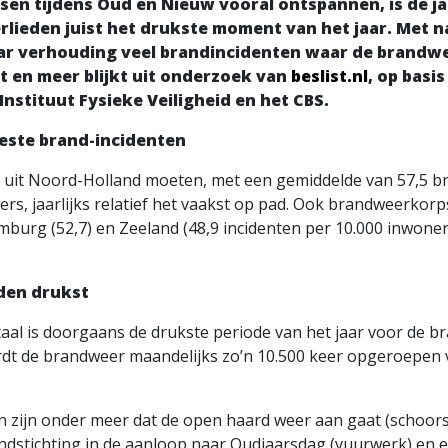
en tijdens Oud en Nieuw vooral ontspannen, is de ja
lieden juist het drukste moment van het jaar. Met n
aar verhouding veel brandincidenten waar de brandw
t en meer blijkt uit onderzoek van
beslist.nl
, op basi
nstituut Fysieke Veiligheid en het CBS.
este brand-incidenten
 uit Noord-Holland moeten, met een gemiddelde van 57,5 b
rs, jaarlijks relatief het vaakst op pad. Ook brandweerkorp
Limburg (52,7) en Zeeland (48,9 incidenten per 10.000 inwone
en drukst
taal is doorgaans de drukste periode van het jaar voor de b
dt de brandweer maandelijks zo’n 10.500 keer opgeroepen 
 zijn onder meer dat de open haard weer aan gaat (schoor
dstichting in de aanloop naar Oudjaarsdag (vuurwerk) en 