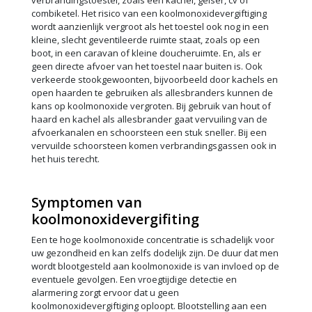
verbrandingstoestel, zoals een kachel, geiser, cv of
combiketel. Het risico van een koolmonoxidevergiftiging
wordt aanzienlijk vergroot als het toestel ook nog in een
kleine, slecht geventileerde ruimte staat, zoals op een
boot, in een caravan of kleine doucheruimte. En, als er
geen directe afvoer van het toestel naar buiten is. Ook
verkeerde stookgewoonten, bijvoorbeeld door kachels en
open haarden te gebruiken als allesbranders kunnen de
kans op koolmonoxide vergroten. Bij gebruik van hout of
haard en kachel als allesbrander gaat vervuiling van de
afvoerkanalen en schoorsteen een stuk sneller. Bij een
vervuilde schoorsteen komen verbrandingsgassen ook in
het huis terecht.
Symptomen van
koolmonoxidevergifiting
Een te hoge koolmonoxide concentratie is schadelijk voor
uw gezondheid en kan zelfs dodelijk zijn. De duur dat men
wordt blootgesteld aan koolmonoxide is van invloed op de
eventuele gevolgen. Een vroegtijdige detectie en
alarmering zorgt ervoor dat u geen
koolmonoxidevergiftiging oploopt. Blootstelling aan een