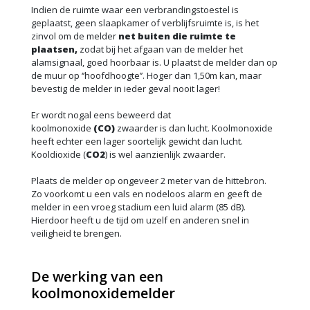
Indien de ruimte waar een verbrandingstoestel is
geplaatst, geen slaapkamer of verblijfsruimte is, is het
zinvol om de melder
net buiten die ruimte te
plaatsen,
zodat bij het afgaan van de melder het
alamsignaal, goed hoorbaar is. U plaatst de melder dan op
de muur op ‘’hoofdhoogte’’. Hoger dan 1,50m kan, maar
bevestig de melder in ieder geval nooit lager!
Er wordt nogal eens beweerd dat
koolmonoxide
(CO)
zwaarder is dan lucht. Koolmonoxide
heeft echter een lager soortelijk gewicht dan lucht.
Kooldioxide (
CO2
) is wel aanzienlijk zwaarder.
Plaats de melder op ongeveer 2 meter van de hittebron.
Zo voorkomt u een vals en nodeloos alarm en geeft de
melder in een vroeg stadium een luid alarm (85 dB).
Hierdoor heeft u de tijd om uzelf en anderen snel in
veiligheid te brengen.
De werking van een
koolmonoxidemelder