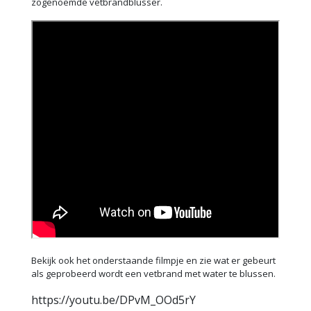
zogenoemde vetbrandblusser.
Bekijk ook het onderstaande filmpje en zie wat er gebeurt
als geprobeerd wordt een vetbrand met water te blussen.
https://youtu.be/DPvM_OOd5rY