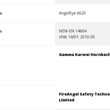
AngelEye 6620
m
NEN-EN 14604
m
vfdb 14/01: 2010-05
Gamma
Karwei
Hornbac
FireAngel Safety Techn
Limited