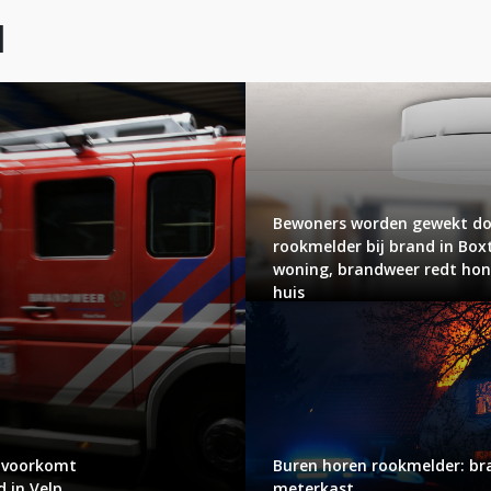
l
Bewoners worden gewekt d
rookmelder bij brand in Box
woning, brandweer redt hon
huis
 voorkomt
Buren horen rookmelder: br
 in Velp
meterkast