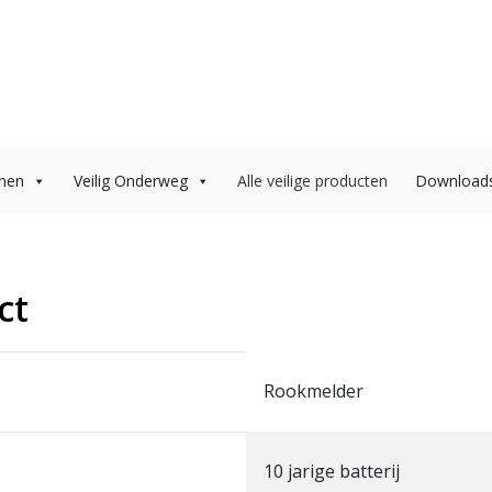
onen
Veilig Onderweg
Alle veilige producten
Download
ct
Rookmelder
10 jarige batterij