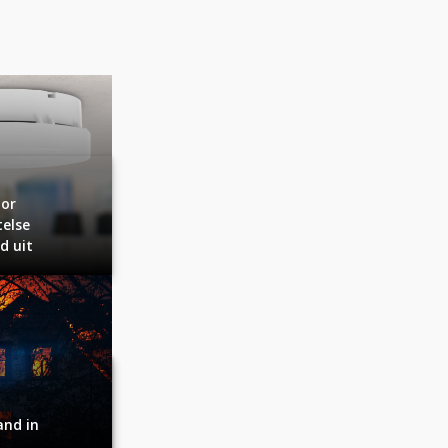
oor
telse
d uit
and in