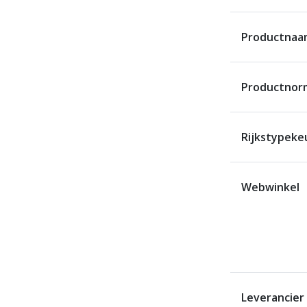
Productnaa
Productnor
Rijkstypeke
Webwinkel
Leverancier