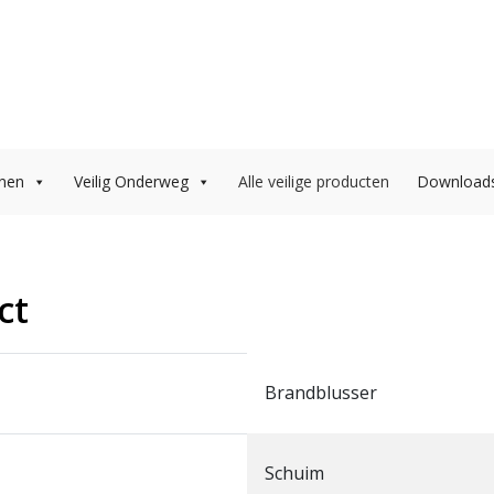
onen
Veilig Onderweg
Alle veilige producten
Download
ct
Brandblusser
Schuim