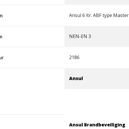
Ansul 6 ltr. ABF type Maste
m
NEN-EN 3
m
2186
ur
Ansul
Ansul Brandbeveiliging