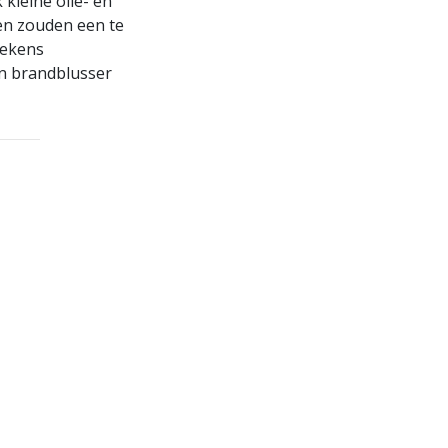
 kleine olie- en
en zouden een te
dekens
een brandblusser