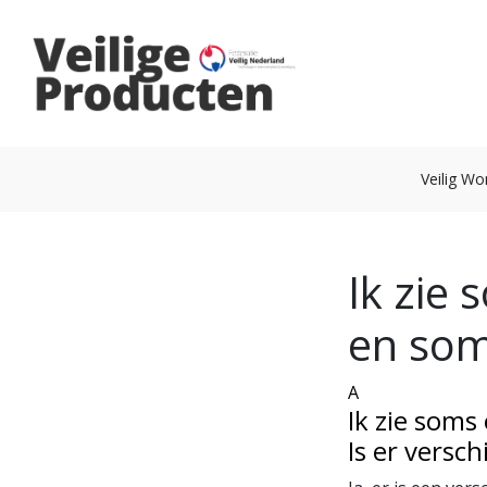
Veilig W
Ik zie
en soms
A
Ik zie soms
Is er verschi