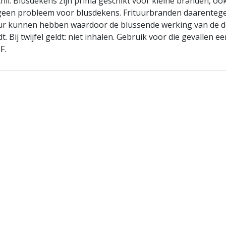
schil. Blusdekens zijn prima geschikt voor kleine branden, ook
 geen probleem voor blusdekens. Frituurbranden daarenteg
r kunnen hebben waardoor de blussende werking van de 
dt. Bij twijfel geldt: niet inhalen. Gebruik voor die gevallen 
 F
.