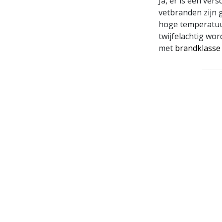
Ja, er is een ver
vetbranden zijn
hoge temperatuu
twijfelachtig wor
met
brandklasse