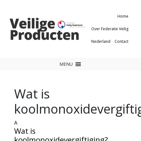
Home
Over Federatie Veilig
Nederland
Contact
MENU
Wat is
koolmonoxidevergifti
A
Wat is
koolmonoxidevergiftiging?